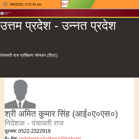
हिन्दी
9/8/2026, 2:23:44 am
उत्तम प्रदेश - उन्नत प्रदेश
पंचायती राज प्रशिक्षण संस्थान (प्रिट)
श्री अमित कुमार सिंह (आई०ए०एस०)
निदेशक - पंचायती राज
दूरभाष: 0522-2322919
ई० मेल:
mdsbmgup[at]gmail[dot]com