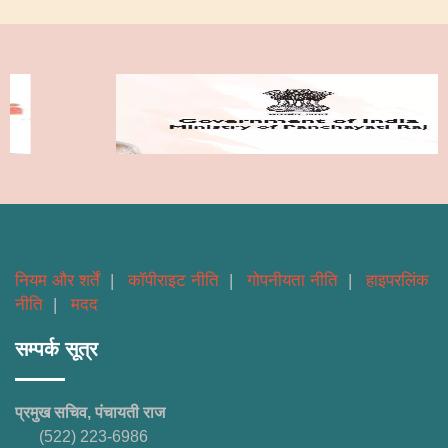
नियम और शर्तें
|
कॉपीराइट नीति
|
गोपनीयता नीति
|
हाइपरलिंक
नीति
|
मदद
सम्पर्क सूत्र
प्रमुख सचिव, पंचायती राज
(522) 223-6986